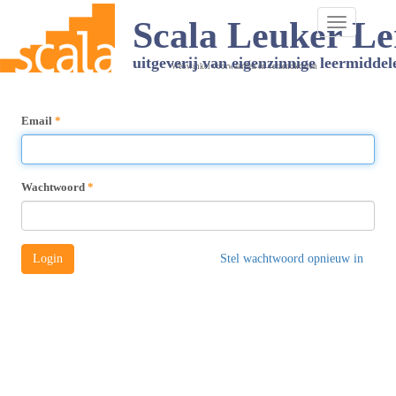
Scala Leuker Le
Toggle
navigation
uitgeverij van eigenzinnige leermiddel
Webwinkel voorwaarden en verzendkosten
Email
Wachtwoord
Login
Stel wachtwoord opnieuw in