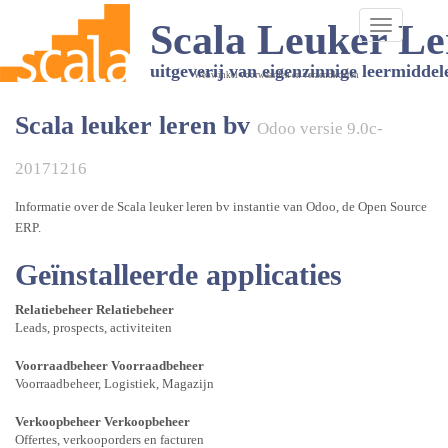
Scala Leuker Le
Toggle
navigation
uitgeverij van eigenzinnige leermiddel
Webwinkel voorwaarden en verzendkosten
Scala leuker leren bv
Odoo versie 9.0c-
20171216
Informatie over de Scala leuker leren bv instantie van Odoo, de
Open Source
ERP
.
Geïnstalleerde applicaties
Relatiebeheer
Relatiebeheer
Leads, prospects, activiteiten
Voorraadbeheer
Voorraadbeheer
Voorraadbeheer, Logistiek, Magazijn
Verkoopbeheer
Verkoopbeheer
Offertes, verkooporders en facturen